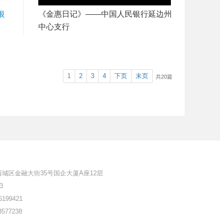
银
《金惠日记》——中国人民银行延边州
中心支行
1
2
3
4
下页
末页
共20篇
城区金融大街35号国企大厦A座12层
3
6199421
3577238