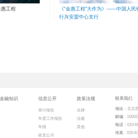
金惠工程
《“金惠工程”大作为》——中国人民
行兴安盟中心支行
金融知识
信息公开
政策法规
联系我们
地址
：北京西
审计报告
法律
邮编
: 10003
年度工作报告
法规
电话
：010-6
年报
其他
传真
: 010-6
收支公示