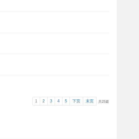
1
2
3
4
5
下页
末页
共25篇