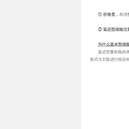
① 价格贵，
和消
② 返还型保险注
为什么返本型保
返还型重疾险的本
形式与主险进行组合