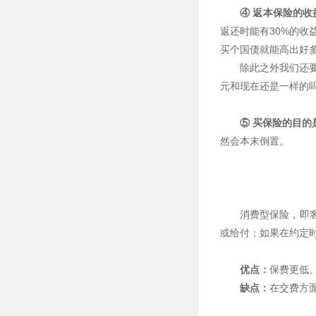
④ 返本保险的收
返还时能有30%的收
买个国债就能高出好
除此之外我们还要
元和现在还是一样的
⑤ 买保险的目
然会本末倒置。
消费型保险，即
或给付；如果在约定
优点：
保费更低
缺点：
在交费方