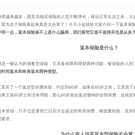
种类越来越多，愿意花钱买保险的人也不断增长，保证正常生活之余，大
，因为这个保险看起来真是太合算了！今天小金就给大家介绍一下返本保
申明一点，返本保险谈不上是什么骗局，我们探究它值不值得买也是从多
返本保险是什么？
就是一般认为的储蓄型保险，它具备保障和理财两种功能，被保险的人到
到时间返本和终身返本两种类型
。
王某买了一个返还型的重疾险，约定到60岁，如果在60岁之前，王某患
果王某60岁之前没有理赔，那么60岁就会返还缴纳的全部保费，这就是
返本类似，只不过是要死亡以后才会返还所有的保费，根据重疾险、意外
同要求。
为什么有人说买返本型保险不合算