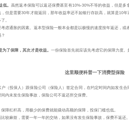
益低。
虽然返本保险可以返还保费甚至有10%-30%不等的收益，但是
益，但是需要30年才能返回，那年收益率还不如银行存款高，就算是10
多了。
考虑通胀的因素。返本型保险一般本金都是以极慢的速度按年返还，或者20
吗？
的是为了保障，其次才是收益。
一份保险首先就应该先考虑它的保障力度。
这里顺便科普一下消费型保险
客户（投保人）跟保险公司（保险人）签定合同，在约定时间内如发生合
时间内未发生保险事故，保险公司不返还所交保费。
、保障杠杆高，用极少的保费就能撬动高额的保障，投保门槛也低。
面比较麻烦，需要一年一年的交纳，如果没有发生保险事故，保费不返还