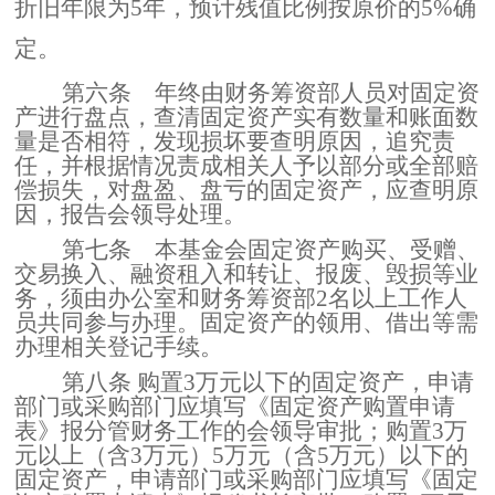
折旧年限为5年，预计残值比例按原价的5%确
定。
第六条
年终由财务筹资部人员对固定资
产进行盘点，查清固定资产实有数量和账面数
量是否相符，发现损坏要查明原因，追究责
任，并根据情况责成相关人予以部分或全部赔
偿损失，对盘盈、盘亏的固定资产，应查明原
因，报告会领导处理。
第七条
本基金会固定资产购买、受赠、
交易换入、融资租入和转让、报废、毁损等业
务，须由办公室和财务筹资部2名以上工作人
员共同参与办理。固定资产的领用、借出等需
办理相关登记手续。
第八条
购置
3万元以下的固定资产，申请
部门或采购部门应填写《固定资产购置申请
表》报分管财务工作的会领导审批；购置3万
元以上（含3万元）5万元（含5万元）以下的
固定资产，申请部门或采购部门应填写《固定