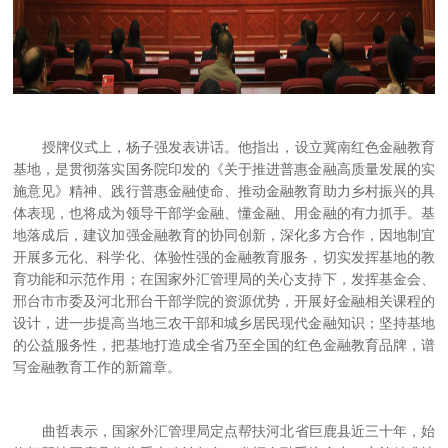
授牌仪式上，杨子强发表讲话。他指出，设立冀南红色金融教育
基地，是贯彻落实国务院印发的《关于推进普惠金融高质量发展的实
施意见》精神、践行普惠金融使命、推动金融教育助力乡村振兴的具
体表现，也将成为领导干部学金融、懂金融、用金融的有力抓手。基
地落成后，建议加强金融教育的协同创新，深化多方合作，因地制宜
开展多元化、科学化、体验性强的金融教育服务，切实发挥基地的教
育功能和示范作用；在国家外汇管理局的关心支持下，发挥基金会、
邢台市市委及河北邢台干部学院的资源优势，开展好金融相关课程的
设计，进一步提高当地三农干部和城乡居民现代金融知识；坚持基地
的公益服务性，把基地打造成全省乃至全国的红色金融教育品牌，谱
写金融教育工作的新篇章。
曲哲表示，国家外汇管理局定点帮扶河北省巨鹿县近三十年，始