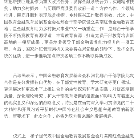
终把帮扶巨鹿县作为重大政治任务，发挥金融系统合力，实施精准扶
贫，助力乡村振兴，与历届巨鹿县委县政府一道全方位合作、全领域
推进，巨鹿县顺利实现脱贫摘帽，乡村振兴工作取得实效。此次，中
国教育金融教育发展基金会在邢台干部学院设立冀南红色金融教育基
地，是金融教育助力乡村振兴事业中的一项重点工作，是邢台干部学
院不断拓宽教育资源渠道、丰富教育资源，打造党员干部教育培训新
高地的一项新成果，更是培养领导干部金融素养能力提升的一项工
程。今后，国家外汇管理局机关党委将在局党组的领导下，发挥全系
统的优势，进一步推动定点帮扶各项工作不断取得新成效。
吕瑞民表示，中国金融教育发展基金会和河北邢台干部学院此次
合作是充分发挥各自优势，在干部党性教育、学术研究等更广领域、
更深层次和更高水平上推进合作的生动探索和有益实践，对提高培训
质量、深化理论研究，扩大干部教育培训的覆盖面和影响力有着重大
的现实意义和深远的战略意义，特别是在当前深入学习贯彻党的二十
大精神和开展习近平新时代中国特色社会主义思想主题教育的新形
势、新要求下，此次合作，必将为双方带来新的发展机遇。
仪式上，杨子强代表中国金融教育发展基金会对冀南红色金融教