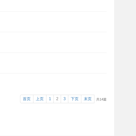
首页
上页
1
2
3
下页
末页
共14篇